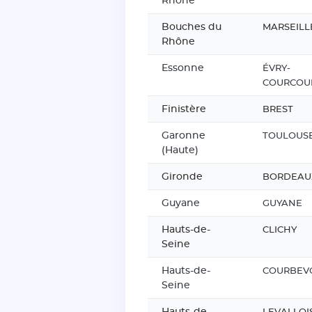
Rhône
Bouches du
MARSEILL
Rhône
Essonne
ÉVRY-
COURCOU
Finistère
BREST
Garonne
TOULOUS
(Haute)
Gironde
BORDEAU
Guyane
GUYANE
Hauts-de-
CLICHY
Seine
Hauts-de-
COURBEV
Seine
Hauts-de-