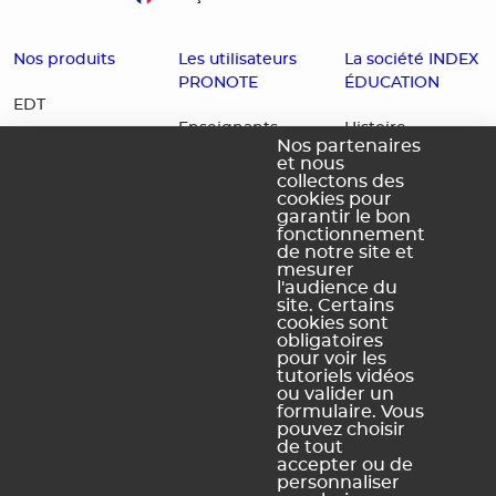
Nos produits
Les utilisateurs
La société INDEX
PRONOTE
ÉDUCATION
EDT
Enseignants
Histoire
PRONOTE
Nos partenaires
Familles
Offres d'emploi
et nous
PRONOTE
collectons des
Partenaires
Contact
Primaire
cookies pour
garantir le bon
Accessibilité :
PRONOTE
fonctionnement
de notre site et
Partiellement
Campus
mesurer
conforme
l'audience du
site. Certains
Schéma
cookies sont
pluriannuel
obligatoires
d'accessibilité
pour voir les
numérique
tutoriels vidéos
ou valider un
formulaire. Vous
pouvez choisir
de tout
Légal Sites internet
Légal produits
accepter ou de
personnaliser