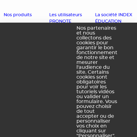
Nos produits
Les utilisateurs
La société INDEX
PRONOTE
ÉDUCATION
EDT
Nos partenaires
et nous
Enseignants
Histoire
PRONOTE
collectons des
cookies pour
Familles
Offres d'emploi
PRONOTE
garantir le bon
fonctionnement
Partenaires
Contact
Primaire
de notre site et
Accessibilité :
PRONOTE
mesurer
l'audience du
Partiellement
Campus
site. Certains
conforme
cookies sont
obligatoires
Schéma
pour voir les
pluriannuel
tutoriels vidéos
d'accessibilité
ou valider un
numérique
formulaire. Vous
pouvez choisir
de tout
accepter ou de
personnaliser
vos choix en
Légal Sites internet
Légal produits
cliquant sur
"Personnaliser".