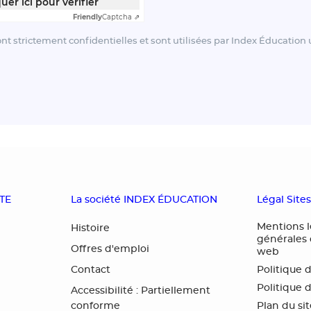
quer ici pour vérifier
Friendly
Captcha ⇗
ont strictement confidentielles et sont utilisées par Index Éducatio
OTE
La société INDEX ÉDUCATION
Légal Site
Mentions l
Histoire
générales d
Offres d'emploi
web
Contact
Politique 
Politique 
Accessibilité : Partiellement
conforme
Plan du si