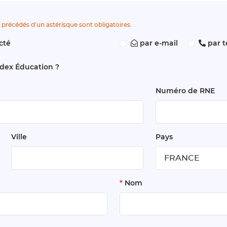
 précédés d'un astérisque sont obligatoires.
cté
par e-mail
par 
ndex Éducation ?
Numéro de RNE
Ville
Pays
*
Nom