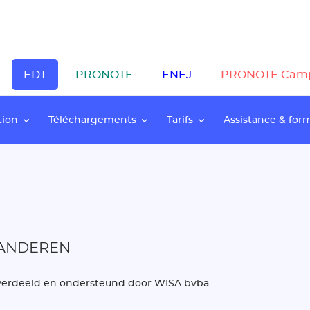
EDT
PRONOTE
ENEJ
PRONOTE Cam
tion
Téléchargements
Tarifs
Assistance & for
AANDEREN
) verdeeld en ondersteund door WISA bvba.