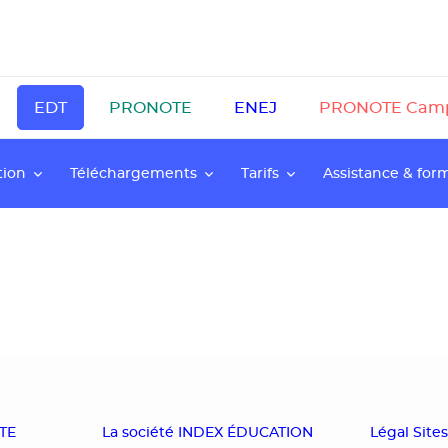
EDT
PRONOTE
ENEJ
PRONOTE Cam
tion
Téléchargements
Tarifs
Assistance & for
OTE
La société INDEX ÉDUCATION
Légal Site